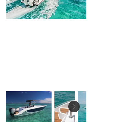
Le F28
Unique en son genre, doté d'une ligne sportive
et a la fois élégante, Le F28 regroupe tout ce
que vous cherchez dans un bateau de journée.
Sa carène conçue pour braver les mers de
l'Océan Indien vous assurera une souplesse de
navigation inégalée ainsi qu'un sentiment de
sécurité. Un concept intérieur en 'triple salon'
promet un maximum de confort.